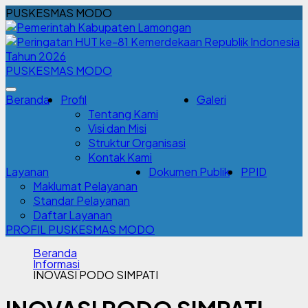
PUSKESMAS MODO
PUSKESMAS MODO
Beranda
Profil
Galeri
Tentang Kami
Visi dan Misi
Struktur Organisasi
Kontak Kami
Layanan
Dokumen Publik
PPID
Maklumat Pelayanan
Standar Pelayanan
Daftar Layanan
PROFIL PUSKESMAS MODO
Beranda
Informasi
INOVASI PODO SIMPATI