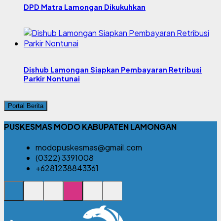
DPD Matra Lamongan Dikukuhkan
Dishub Lamongan Siapkan Pembayaran Retribusi
Parkir Nontunai
Portal Berita
PUSKESMAS MODO KABUPATEN LAMONGAN
modopuskesmas@gmail.com
(0322) 3391008
+6281238843361